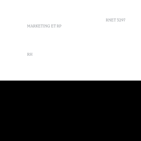
info-douro@octanthotels.com
Durabilité
reservations-
House Coll
douro@octanthotels.com
RNET 3297
MARKETING ET RP
Recruteme
marketing@octanthotels.com
Livre de r
Centro de 
RH
Canal de d
rh@octanthotels.com