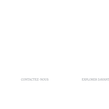
CONTACTEZ-NOUS
EXPLORER DAVAN
+351 255 690 160
GDS Code
Rua Quinta das Fontaínhas,
Bons d'ach
672 4550-603 Raiva Castelo
FAQs
de Paiva Portugal
Agenda