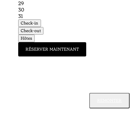
29
30
31
Check-in
Check-out
Hôtes
RÉSERVER MAINTENANT
REMONTER