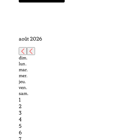
août 2026
dim.
lun.
mar.
mer.
jeu.
ven.
sam.
1
2
3
4
5
6
7