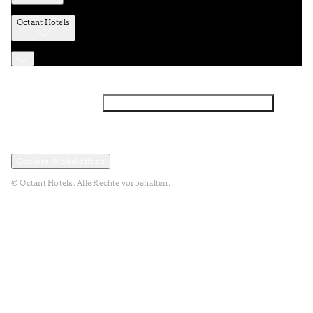
Octant Hotels
Facebook
Instagram
Abonnieren Sie den NEWSLETTER
Datenschutz und Datenpolitik
Geschäftsbedingungen
Cookies-Modal öffnen
© Octant Hotels. Alle Rechte vorbehalten.