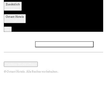
Zusätzlich
Octant Hotels
Facebook
Instagram
Abonnieren Sie den NEWSLETTER
Datenschutz und Datenpolitik
Geschäftsbedingungen
Cookies-Modal öffnen
© Octant Hotels. Alle Rechte vorbehalten.