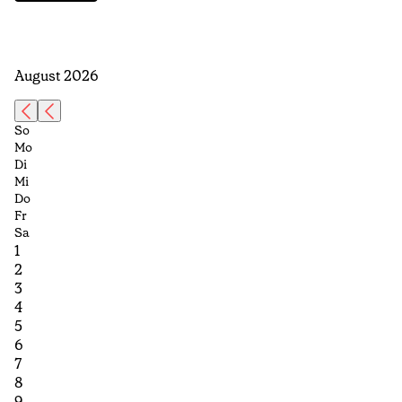
August 2026
So
Mo
Di
Mi
Do
Fr
Sa
1
2
3
4
5
6
7
8
9