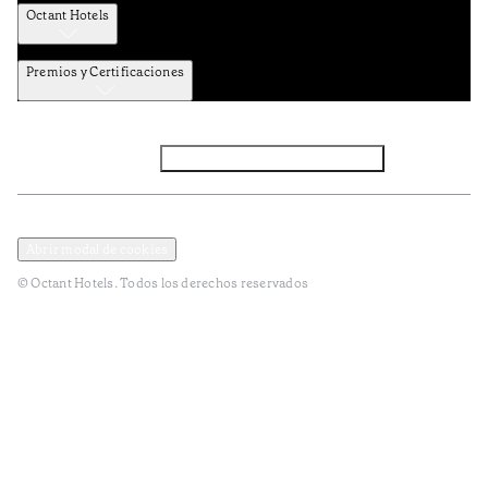
Octant Hotels
Premios y Certificaciones
Facebook
Instagram
Suscribirse al NEWSLETTER
Política de privacidad y datos
Términos y Condiciones
Abrir modal de cookies
© Octant Hotels. Todos los derechos reservados