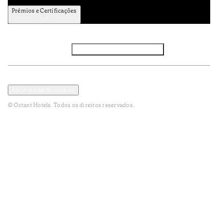
Prémios e Certificações
Facebook
Instagram
Subscrever NEWSLETTER
Política de Privacidade e Dados Pessoais
Termos e Condições
Abrir modal de cookies
© Octant Hotels. Todos os direitos reservados.