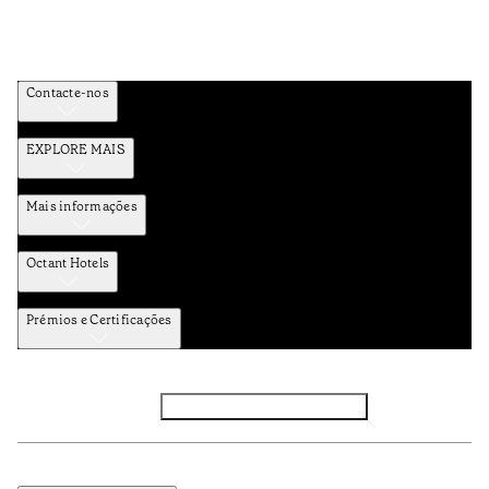
Contacte-nos
EXPLORE MAIS
Mais informações
Octant Hotels
Prémios e Certificações
Facebook
Instagram
Subscrever NEWSLETTER
Política de Privacidade e Dados Pessoais
Termos e Condições