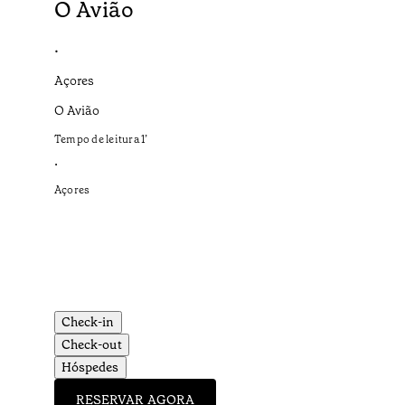
O Avião
•
Açores
O Avião
Tempo de leitura
1
’
•
Açores
Check-in
Check-out
Hóspedes
RESERVAR AGORA