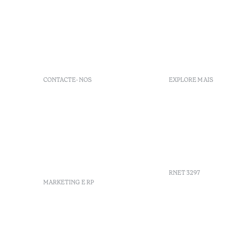
CONTACTE-NOS
EXPLORE MAIS
+351 255 690 160
FAQs
Rua Quinta das Fontaínhas,
GDS Code
672 4550-603 Raiva Castelo
Agenda
de Paiva Portugal
Sustentabi
info-douro@octanthotels.com
Vouchers
reservations-
House Coll
douro@octanthotels.com
RNET 3297
MARKETING E RP
Recrutame
marketing@octanthotels.com
Livro de r
Centro de 