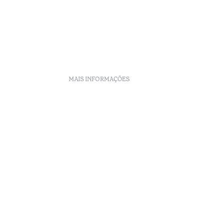
MAIS INFORMAÇÕES
s
lidade
ection
nto
eclamações
Arbitragem