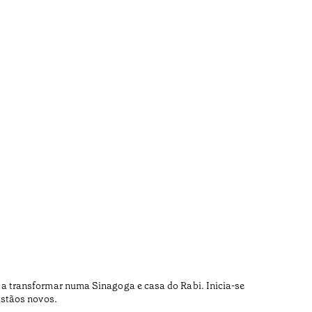
Repúb
•
Algarve
a transformar numa Sinagoga e casa do Rabi. Inicia-se
Fernando
istãos novos.
num espa