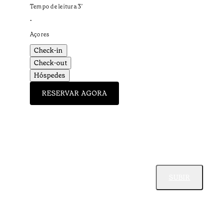
Tempo de leitura
3
’
•
Açores
Check-in
Check-out
Hóspedes
RESERVAR AGORA
SUBIR