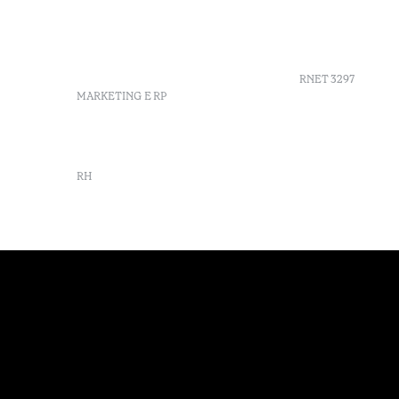
de Paiva Portugal
Sustentabi
info-douro@octanthotels.com
Vouchers
reservations-
House Coll
douro@octanthotels.com
RNET 3297
MARKETING E RP
Recrutame
marketing@octanthotels.com
Livro de r
Centro de 
RH
Canal de d
rh@octanthotels.com