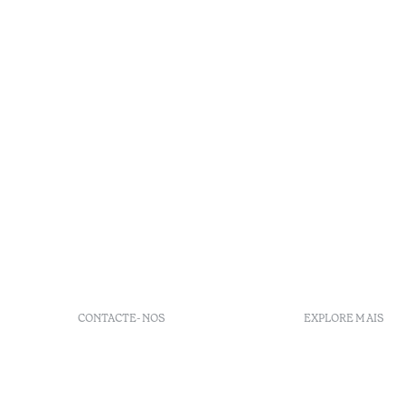
CONTACTE-NOS
EXPLORE MAIS
+351 255 690 160
FAQs
Rua Quinta das Fontaínhas,
GDS Code
672 4550-603 Raiva Castelo
Agenda