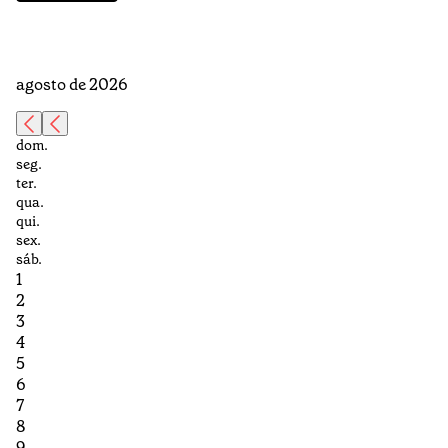
agosto de 2026
dom.
seg.
ter.
qua.
qui.
sex.
sáb.
1
2
3
4
5
6
7
8
9