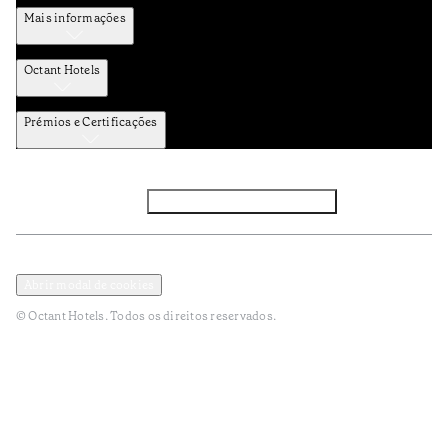
Mais informações
Octant Hotels
Prémios e Certificações
Facebook
Instagram
Subscrever NEWSLETTER
Política de Privacidade e Dados Pessoais
Termos e Condições
Abrir modal de cookies
© Octant Hotels. Todos os direitos reservados.